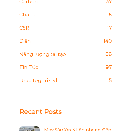
Carbon
37
Cbam
15
CSR
17
Điện
140
Năng lượng tái tạo
66
Tin Tức
97
Uncategorized
5
Recent Posts
May Sài Gòn 3 tiên phong điện