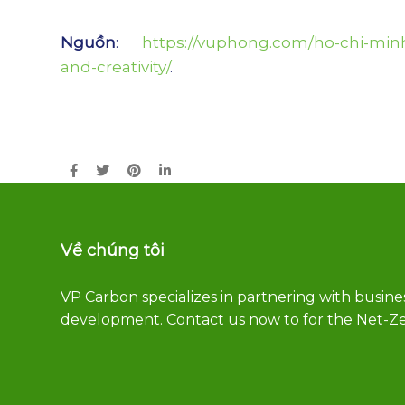
Nguồn
:
https://vuphong.com/ho-chi-minh
and-creativity/
.
Về chúng tôi
VP Carbon specializes in partnering with busine
development. Contact us now to for the Net-Ze