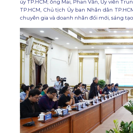
ủy TP.HCM; ông Mai, Phan Văn, Ủy viên Tru
TP.HCM, Chủ tịch Ủy ban Nhân dân TP.HCM;
chuyên gia và doanh nhân đổi mới, sáng tạo