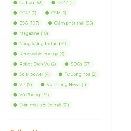
Carbon
(62)
CC47
(1)
CC47
(6)
CSR
(6)
ESG
(107)
Giảm phát thải
(96)
Magazine
(10)
Năng lượng tái tạo
(141)
Renewable energy
(3)
Robot Dịch Vụ
(2)
SDGs
(57)
Solar power
(4)
Tự động hóa
(2)
VP
(7)
Vu Phong News
(1)
Vũ Phong
(74)
Điện mặt trời áp mái
(31)