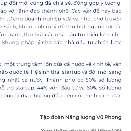
tup đổi mới cũng đã chia sẻ, đóng góp ý tưởng,
háp với lãnh đạo thành phố. Các vấn đề này bao
n tử cho doanh nghiệp vừa và nhỏ, chợ truyền
h sách, khung pháp lý để thu hút nguồn lực tài
hính xanh; thu hút các nhà đầu tư chiến lược cho
, khung pháp lý cho các nhà đầu tư chiến lược
, một trung tâm lớn của cả nước về kinh tế, văn
ập quốc tế. Hệ sinh thái startup và đổi mới sáng
ng nhất cả nước. Thành phố có 50% số lượng
ỗ trợ startup, 44% vốn đầu tư và 60% số lượng
 cũng là địa phương đầu tiên có chính sách đặc
Tập đoàn Năng lượng Vũ Phong
Xem thêm các bài viết tiếng Việt