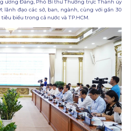
ng ương Đảng, Phó Bí thư Thường trực Thành ủy
 lãnh đạo các sở, ban, ngành, cùng với gần 30
 tiêu biểu trong cả nước và TP.HCM.