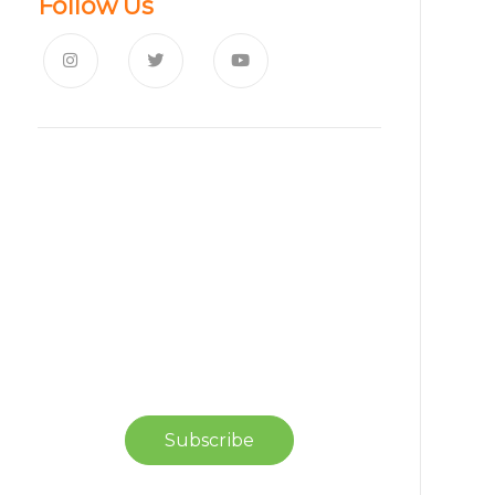
Follow Us
News, Insights & Events
Subscribe to our newsletter
and stay updated on the latest
news
Subscribe