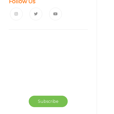
Follow Us
News, Insights & Events
Subscribe to our newsletter
and stay updated on the latest
news
Subscribe