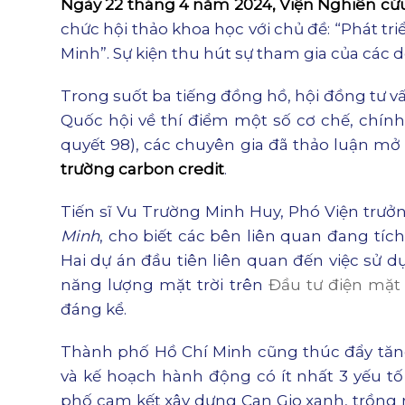
Ngày 22 tháng 4 năm 2024, Viện Nghiên cứu
chức hội thảo khoa học với chủ đề: “Phát tr
Minh”. Sự kiện thu hút sự tham gia của các
Trong suốt ba tiếng đồng hồ, hội đồng tư vấ
Quốc hội về thí điểm một số cơ chế, chính
quyết 98), các chuyên gia đã thảo luận mở 
trường carbon credit
.
Tiến sĩ Vu Trường Minh Huy, Phó Viện trưở
Minh
, cho biết các bên liên quan đang tích
Hai dự án đầu tiên liên quan đến việc sử 
năng lượng mặt trời trên
Đầu tư điện mặt 
đáng kể.
Thành phố Hồ Chí Minh cũng thúc đẩy tăn
và kế hoạch hành động có ít nhất 3 yếu t
phố cam kết xây dựng Can Gio xanh, trồng r