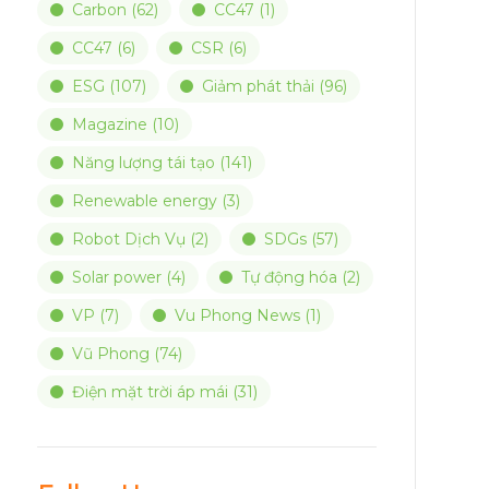
Carbon
(62)
CC47
(1)
CC47
(6)
CSR
(6)
ESG
(107)
Giảm phát thải
(96)
Magazine
(10)
Năng lượng tái tạo
(141)
Renewable energy
(3)
Robot Dịch Vụ
(2)
SDGs
(57)
Solar power
(4)
Tự động hóa
(2)
VP
(7)
Vu Phong News
(1)
Vũ Phong
(74)
Điện mặt trời áp mái
(31)