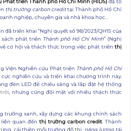
 Phát triển Thành phố Hồ Chí Minh (HIDS)
đã tổ
iển
thị trường carbon credit
tại Thành phố Hồ Chí
 doanh nghiệp, chuyên gia và nhà khoa học…
n đã triển khai “Nghị quyết số 98/2023/QH15 của
 sách phát triển
Thành phố Hồ Chí Minh
” (Nghị
về cơ hội và thách thức trong việc phát triển
thị
ng Viện Nghiên cứu Phát triển
Thành phố Hồ Chí
 cực nghiên cứu và triển khai chương trình này.
dụng đèn LED để chiếu sáng và lắp đặt hệ thống
trời
, nhưng cũng đối mặt với nhiều thách thức
g trưởng xanh, xây dựng các khung chính sách
ố liên quan đến
thị trường carbon credit
. Thành
ừng, cải thiện môi trường đô thị,
năng lượng tái