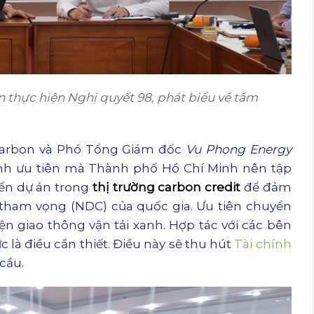
ấn thực hiện Nghị quyết 98, phát biểu về tầm
arbon và Phó Tổng Giám đốc
Vu Phong Energy
cạnh ưu tiên mà Thành phố Hồ Chí Minh nên tập
iển dự án trong
thị trường carbon credit
để đảm
tham vọng (NDC) của quốc gia. Ưu tiên chuyển
ện giao thông vận tải xanh. Hợp tác với các bên
 là điều cần thiết. Điều này sẽ thu hút
Tài chính
cầu.